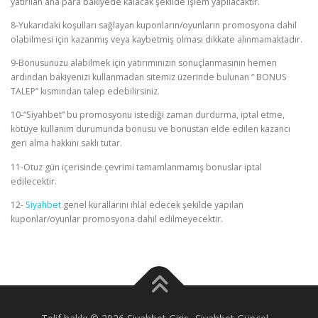
yatırılan ana para bakiyede kalacak şekilde işlem yapılacaktır.
8-Yukarıdaki koşulları sağlayan kuponların/oyunların promosyona dahil
olabilmesi için kazanmış veya kaybetmiş olması dikkate alınmamaktadır.
9-Bonusunuzu alabilmek için yatırımınızın sonuçlanmasının hemen
ardından bakiyenizi kullanmadan sitemiz üzerinde bulunan ‘’ BONUS
TALEP’’ kısmından talep edebilirsiniz.
10-“Siyahbet” bu promosyonu istediği zaman durdurma, iptal etme,
kötüye kullanım durumunda bonusu ve bonustan elde edilen kazancı
geri alma hakkını saklı tutar.
11-Otuz gün içerisinde çevrimi tamamlanmamış bonuslar iptal
edilecektir.
12-
Siyahbet
genel kurallarını ihlal edecek şekilde yapılan
kuponlar/oyunlar promosyona dahil edilmeyecektir.