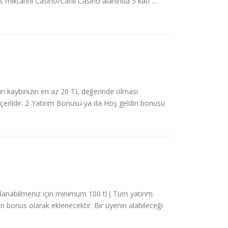
s miktarını Casino/Canlı Casino alanında 5 katı …
in kaybınızın en az 20 TL değerinde olması
erlidir. 2-Yatırım Bonusu ya da Hoş geldin bonusu
lanabilmeniz için minimum 100 tl ( Tüm yatırım
arı bonus olarak eklenecektir. Bir üyenin alabileceği