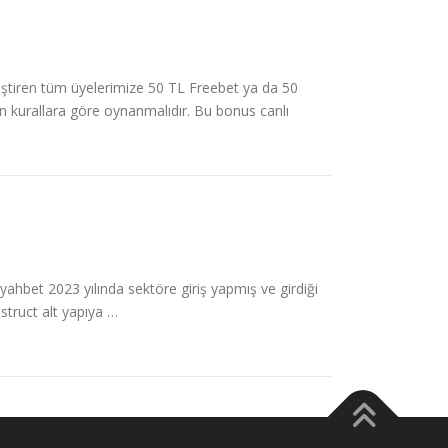
tiren tüm üyelerimize 50 TL Freebet ya da 50
en kurallara göre oynanmalıdır. Bu bonus canlı
iyahbet 2023 yılında sektöre giriş yapmış ve girdiği
truct alt yapıya …