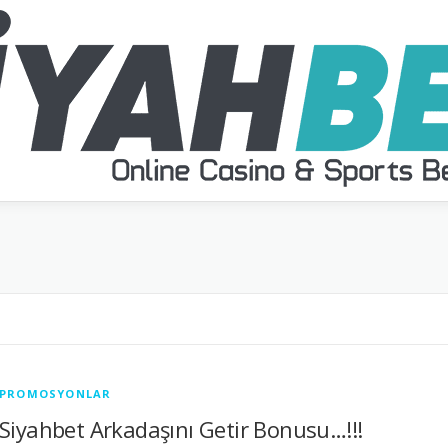
PROMOSYONLAR
Siyahbet Arkadaşını Getir Bonusu…!!!